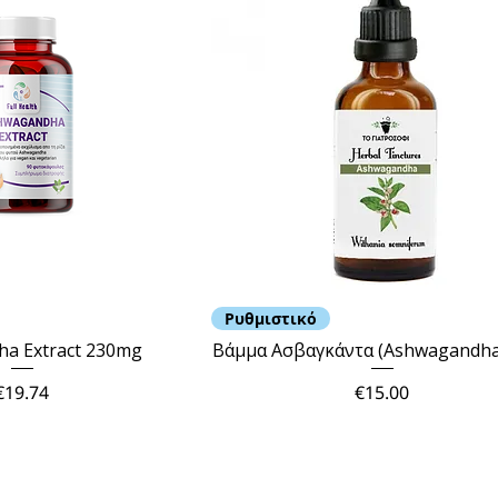
Ρυθμιστικό
a Extract 230mg
Βάμμα Ασβαγκάντα (Ashwagandha
Price
Price
€19.74
€15.00