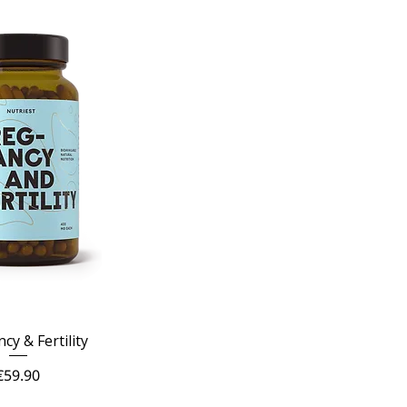
cy & Fertility
Price
€59.90