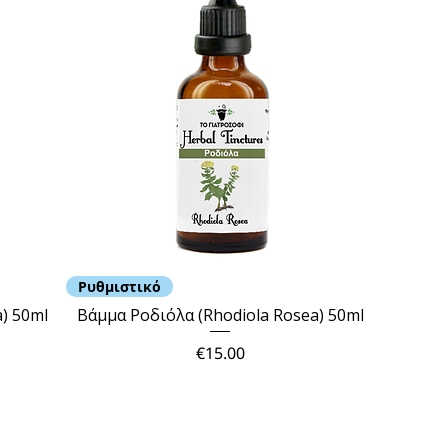
Ρυθμιστικό
) 50ml
Βάμμα Ροδιόλα (Rhodiola Rosea) 50ml
Price
€15.00