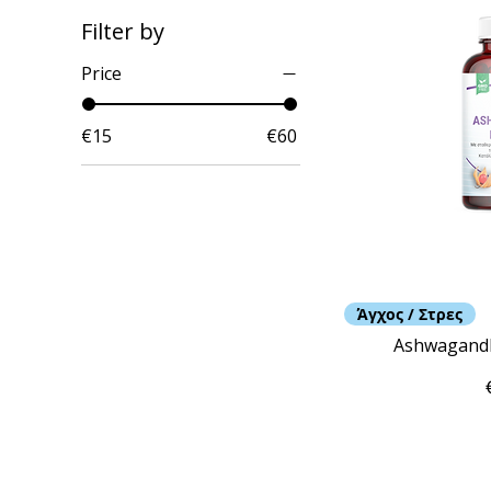
Filter by
Price
€15
€60
Άγχος / Στρες
Ashwagandh