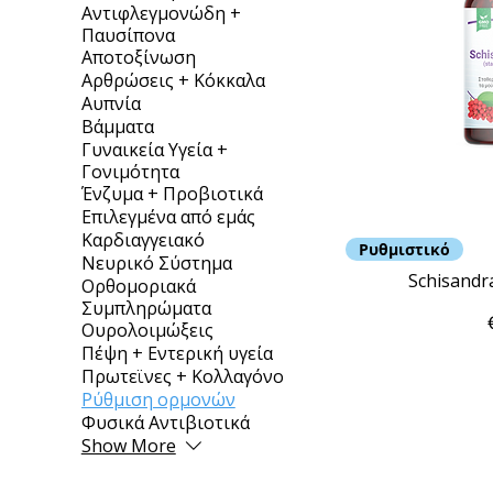
Αντιφλεγμονώδη +
Παυσίπονα
Αποτοξίνωση
Αρθρώσεις + Κόκκαλα
Αυπνία
Βάμματα
Γυναικεία Υγεία +
Γονιμότητα
Ένζυμα + Προβιοτικά
Επιλεγμένα από εμάς
Καρδιαγγειακό
Ρυθμιστικό
Νευρικό Σύστημα
Schisandr
Ορθομοριακά
Συμπληρώματα
Ουρολοιμώξεις
Πέψη + Εντερική υγεία
Πρωτεϊνες + Κολλαγόνο
Ρύθμιση ορμονών
Φυσικά Αντιβιοτικά
Show More