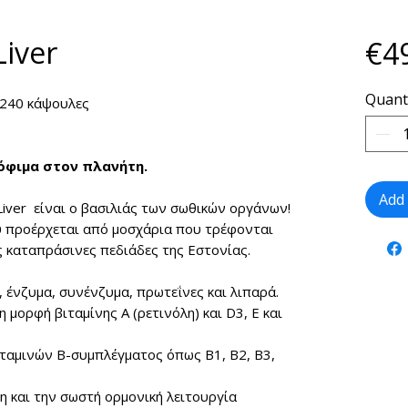
Liver
€4
Quant
 240 κάψουλες
όφιμα στον πλανήτη.
Add 
Liver
είναι ο βασιλιάς των σωθικών οργάνων!
 προέρχεται από μοσχάρια που τρέφονται
ς καταπράσινες πεδιάδες της Εστονίας.
, ένζυμα, συνένζυμα, πρωτεΐνες και λιπαρά.
η μορφή βιταμίνης Α (ρετινόλη) και D3, Ε και
ιταμινών B-συμπλέγματος όπως B1, B2, B3,
η και την σωστή ορμονική λειτουργία