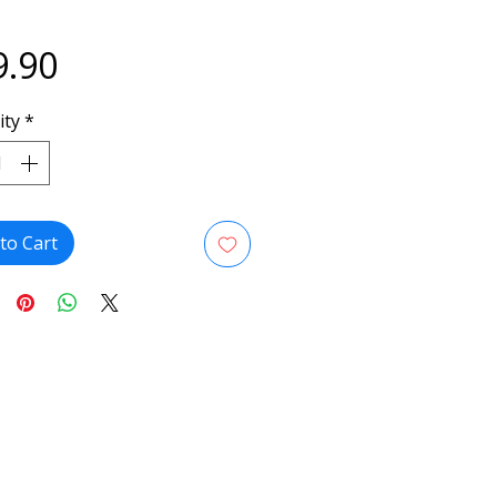
Price
9.90
ity
*
to Cart